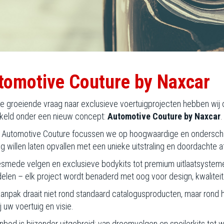
tomotive Couture by Naxcar
e groeiende vraag naar exclusieve voertuigprojecten hebben wij 
keld onder een nieuw concept:
Automotive Couture by Naxcar
.
 Automotive Couture focussen we op hoogwaardige en ondersche
ig willen laten opvallen met een unieke uitstraling en doordachte 
smede velgen en exclusieve bodykits tot premium uitlaatsystem
elen – elk project wordt benaderd met oog voor design, kwaliteit 
anpak draait niet rond standaard catalogusproducten, maar rond h
j uw voertuig en visie.
nbod is bijzonder uitgebreid: van droomvelgen en spoilerkits to