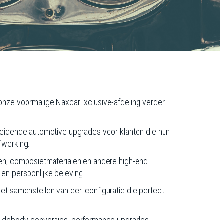
onze voormalige NaxcarExclusive-afdeling verder
idende automotive upgrades voor klanten die hun
afwerking.
en, composietmaterialen en andere high-end
en persoonlijke beleving.
et samenstellen van een configuratie die perfect
t widebody-conversies, performance upgrades,