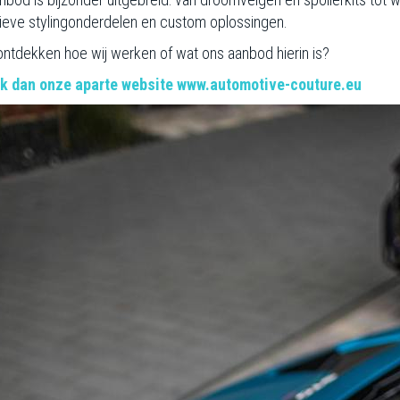
ieve stylingonderdelen en custom oplossingen.
 ontdekken hoe wij werken of wat ons aanbod hierin is?
k dan onze aparte website www.automotive-couture.eu