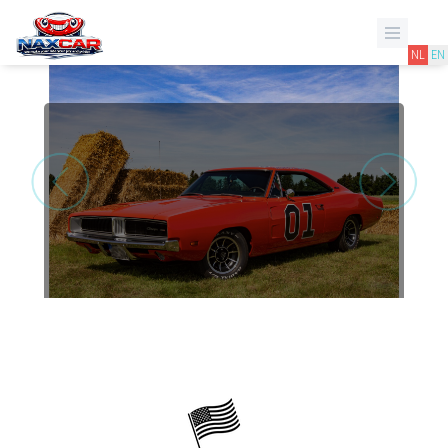
NL
EN